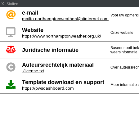
X
Sluiten
e-mail
Voor uw opmerki
mailto:northamptonweather@btinternet.com
Website
Onze website
https://www.northamptonweather.org.uk/
Baseer nooit be
Juridische informatie
weersinformatie.
Auteursrechtelijk materiaal
Over auteursrech
./license.txt
Template download en support
Meer informatie 
https://pwsdashboard.com