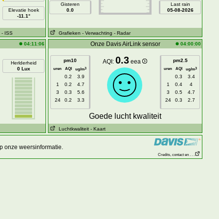
Gisteren
Last rain
Elevatie hoek
0.0
05-08-2026
-11.1°
- ISS
Grafieken
- Verwachting
- Radar
Onze Davis AirLink sensor
04:11:06
04:00:00
0.3
pm10
pm2.5
AQI:
eea
Herlderheid
0 Lux
uren
AQI
uren
AQI
3
3
ug/m
ug/m
0.2
3.9
0.3
3.4
1
0.2
4.7
1
0.4
4
3
0.3
5.6
3
0.5
4.7
24
0.2
3.3
24
0.3
2.7
Goede lucht kwaliteit
Luchtkwaliteit
- Kaart
p onze weersinformatie.
Credits, contact en . . .