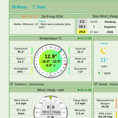
Menu
Start
04:11:27
Max Wind | Vlaag
Zat 8 Aug 2026
Nacht
2.3
03:05
Vandaag
Helder. Minimum: 11°. Wind west-zuidwest bijna
16.1
5
Augustus
kalm.
28.8
27 Jan
2026
Temperatuur °C
04:11:06
Nacht
10
9
11
Fahrenheit
Voelt als
8
12
55.2°
12.1°
7
13
6
12.9°
14
5
15
11
Binnen
Natte bol
°
↑
16.8°
↓
12.9°
4
16
23.1°
10.3°
3
17
-0.9°
kalm
2
18
Vochtigheid
Dauwpunt
1
19
70% ↑
7.6°
0
20
|
WZW
-1
21
-2
22
-
Grafieken
- Verwachting
Details
- Tekste
Wind | Vlaag - mph
04:11:06
N
Wind (Gem)
Vlaag (Max)
Maanopkomst
NNW
NNO
0.0 mph
NW
NO
3.5 mph
Morgen
0
0
00:38
WNW
ONO
0 Bft
Windafst.
Wind
Vlaag
W
E
Kalm
0.2 mi
Volle maan
Vrij 28 Aug
0°
N
WZW
OZO