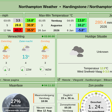
Northampton Weather • Hardingstone / Northampto
 - mph
Max-Min Temperatuur °C
Ja
3.5
16.8°
13.0°
03:05
01:05
Vandaag
04:05
280.4
mm
28.8
30.9°
10.2°
5
3
Augustus
7
2026
43.7
35.5°
-5.8°
12 Mrt
26 Jun
2026
6 Jan
Verwachting
Huidige Situatie
03:00:00
Zaterdag
Zater-nacht
Zondag
Unknown
26
13
28
°
°
°
3
4
3
Temperatuur
12.9
°C
Z
ZZW
WZW
Wind Snelheid-Vlaag
0-3.5
m
-
-
-
n
- Niewe pagina
Historie
- Vliegveld
- Aardbevingen
- Blikse
Maanfase
Zon positie
04:11:22
11
13
Maanondergang
Daglicht
10
14
Vandaag
15 u. 06 m.
09
15
27%
08
16
18:06
Geschat:
07
17
Zonsopkomst
1
24
Verlicht
06
18
Nieuwe maan
05:35
u.
m.
Afnemende maan
05
19
Woe 12 Aug
Vandaag
Tot zonsopkomst