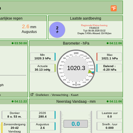
n
°F
arlijkse regen
Laatste aardbeving
2.6
Regionale Kleine beving
mm
2
FRANCE
Tijd: 08-08-2026 03:32
Augustus
Diepte: 5 KMs Afstand: 314 Mijlen
Barometer - hPa
03:50:00
04:11:06
1000
Min
Max
997
1003
994
1006
1020.3 hPa
1021.1 hPa
991
1009
988
1012
Actuele
985
1015
Dalend ↓
1020.3
30.13 inHg
982
1018
-0.20 hPa
979
1021
976
1024
973
1027
|
970
1030
ph
964
1036
m
Grafieken
- Verwachting
- Kaart
Neerslag Vandaag - mm
04:11:22
04:11:06
Donker
2026
Laatste uur
8 u. 53 m.
280.4
0.0
0.0
Zonsondergang
Augustus
Snelh. /uur
20:42
2.6
0.000
Vandaag