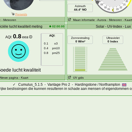
04
20
03
21
Azimuth
02
22
44.4° NO
01
23
Perseids
e
- Meteoren
Maan informatie
- Aurora
- Meteoren
- Kaart
iciële lucht kwaliteit meting
Solar - UV-Index - Lux
02:00:00
0.8
AQI
:
AQI:
eea
Zonnestraling
Ultraviolet
0 W/m²
0 Index
0.1
o3
0.4
pm10
0.8
pm25
oede lucht kwaliteit
 Niewe pagina
- Kaart
UV gids
✓
Cumulus_5.1.5 - Vantage Pro 2 - Hardingstone / Northampton
rijke beslissingen die kunnen resulteren in schade aan mensen of eigendommen o