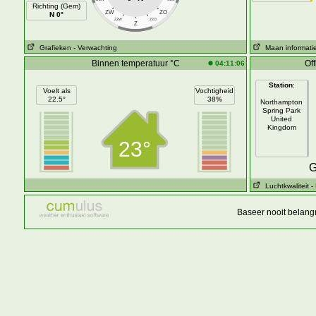
Richting (Gem)
ZW
ZO
N 0°
ZZW
ZZO
Z
Grafieken
- Verwachting
Maan informati
Binnen temperatuur °C
Off
04:11:06
Station
:
Voelt als
Vochtigheid
22.5°
38%
Northampton
Spring Park
United
Kingdom
23°
G
Luchtkwaliteit
-
Baseer nooit belang