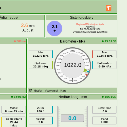
n
°F
Årlig nedbør
Siste jordskjelv
2.6
Regional Mindre jordskjelv
mm
2.1
ALBANIA
Tid: 07-08-2026 13:06
August
Dybde: 15 KMs Avstand: 1302 Miles
Barometer - hPa
Offline
15:01:36
1000
Min
Max
997
1003
994
1006
1022.0 hPa
1024.5 hPa
991
1009
988
1012
Gjeldene
985
1015
Fallende ↓
1022.0
30.18 inHg
982
1018
-0.40 hPa
979
1021
976
1024
973
1027
h
|
970
1030
964
1036
Grafer
- Værvarsel
- Kart
Nedbør i dag - mm
15:01:53
15:01:36
Mørke
2026
Siste time
8 tms 49 min
280.4
0.0
0.0
Solnedgang
August
Fart/t
20:44
2.6
0.000
I dag