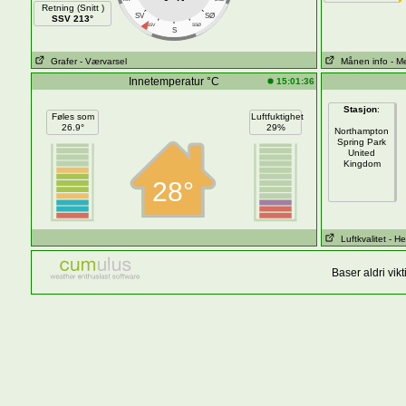
Retning (Snitt )
SV
SØ
SSV 213°
SSV
SSØ
S
Grafer
- Værvarsel
Månen info
- M
Innetemperatur °C
15:01:36
Stasjon
:
Føles som
Luftfuktighet
26.9°
29%
Northampton
Spring Park
United
Kingdom
28°
Luftkvalitet
- He
Baser aldri vi