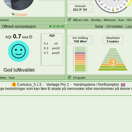
04
20
03
21
Azimuth
02
22
221.9° SV
01
23
Perseids
eteorer
Månen info
- Nordlys
- Meteorer
- Kart
- ISS
Offisiell sensostasjon
Solar - UV-indeks - Lux
12:00:00
0.7
AQI
:
AQI:
eea
Sol Stråling
Ultrafiolett
708 W/m²
3 Indeks
0.1
o3
0.3
pm10
0.7
pm25
3
God luftkvalitet
lside
- Kart
UV-guide
!
Cumulus_5.1.5 - Vantage Pro 2 - Hardingstone / Northampton
ktige beslutninger som kan føre til skade på mennesker eller eiendommer på denne