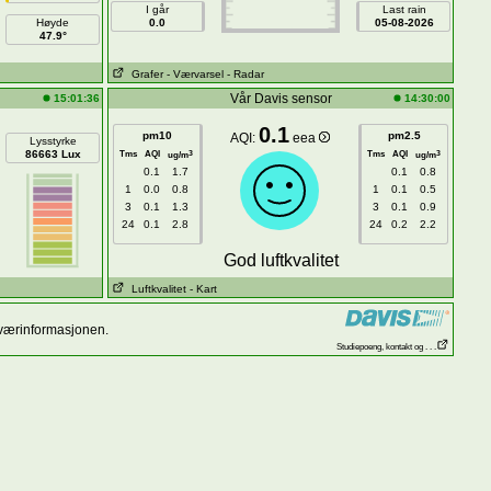
I går
Last rain
Høyde
0.0
05-08-2026
47.9°
Grafer
- Værvarsel
- Radar
Vår Davis sensor
15:01:36
14:30:00
0.1
pm10
pm2.5
AQI:
eea
Lysstyrke
86663 Lux
Tms
AQI
Tms
AQI
3
3
ug/m
ug/m
0.1
1.7
0.1
0.8
1
0.0
0.8
1
0.1
0.5
3
0.1
1.3
3
0.1
0.9
24
0.1
2.8
24
0.2
2.2
God luftkvalitet
Luftkvalitet
- Kart
 værinformasjonen.
Studiepoeng, kontakt og . . .