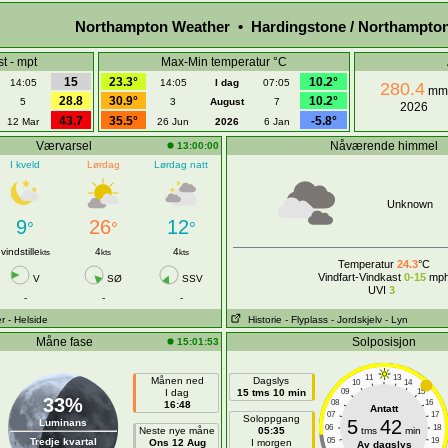
Northampton Weather • Hardingstone / Northampto
t - mpt
Max-Min temperatur °C
15
23.3°
10.2°
14:05
14:05
I dag
07:05
280.4
mm
28.8
30.9°
10.2°
5
3
August
7
2026
43.7
35.5°
-5.8°
12 Mar
26 Jun
2026
6 Jan
Værvarsel
Nåværende himmel
13:00:00
I kveld
Lørdag
Lørdag natt
Unknown
9
26
12
°
°
°
vindstille
4
4
kts
kts
kts
Temperatur
24.3
°C
Vindfart-Vindkast
0-15
mp
V
SØ
SSV
UVI
3
-
-
-
er
- Helside
Historie
- Flyplass
- Jordskjelv
- Lyn
Måne fase
Solposisjon
15:01:53
11
13
Månen ned
Dagslys
10
14
I dag
15 tms 10 min
09
15
33%
08
16
16:48
Antatt
07
17
Soloppgang
5
42
Luminans
06
18
Neste nye måne
05:35
tms
min
Tredje kvartal
05
19
Ons 12 Aug
I morgen
Av dagslys