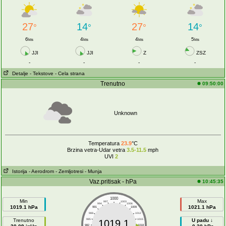
27
14
27
14
°
°
°
°
6
4
4
5
kts
kts
kts
kts
JJI
JJI
Z
ZSZ
-
-
-
-
Detalje
- Tekstove
- Cela strana
Trenutno
09:50:00
Unknown
Temperatura
23.9
°C
Brzina vetra-Udar vetra
3.5-11.5
mph
UVI
2
Istorija
- Aerodrom
- Zemljotresi
- Munja
Vaz.pritisak - hPa
10:45:35
1000
Min
Max
997
1003
994
1006
1019.1 hPa
1021.1 hPa
991
1009
988
1012
Trenutno
985
1015
U padu ↓
1019.1
982
1018