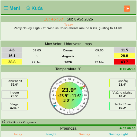
Meni
Kuća
°F
10:45:57
Sub 8 Avg 2026
Today
Partly cloudy. High 27°. Wind south-southeast around 6 kts, gusting to 14 kts.
Max Vetar | Udar vetra - mps
4.6
11.5
09:05
Danas
09:05
16.1
28.8
5
Avgusta
5
28.8
43.7
27 Jan
2026
12 Mar
Temperatura °C
10:45:35
20
19
21
Fahrenheit
Osećaj
18
22
75.0°
23.4°
17
23
16
23.9°
24
15
25
Indoor
Vlažne sijalice
↑
23.9°
↓
11.6°
14
26
25.5°
16.4°
13
27
3.0°
12
28
Vlaga
Tačka Rose
11
29
42% ↑
10.2°
10
30
|
9
31
8
32
Grafikoni
- Prognoza
Prognoza
09:00:00
Today
Tonight
Sunday
Sunday night