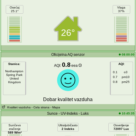
Osećaj
Vlaga
25.1°
37%
26°
Oficijelna AQ senzor
08:00:00
0.8
Stanica
:
AQI
:
AQI:
eea
Northampton
0.1
o3
Spring Park
0.7
pm10
United
0.8
pm25
Kingdom
Dobar kvalitet vazduha
Kvalitet vazduha
- Cela strana
- Mapa
Sunce - UV-Indeks - Luks
10:45:35
Sunčevo
Ultraljubičasto
Osvetljenje
zračenje
2 Indeks
72097 Lux
589 W/m²