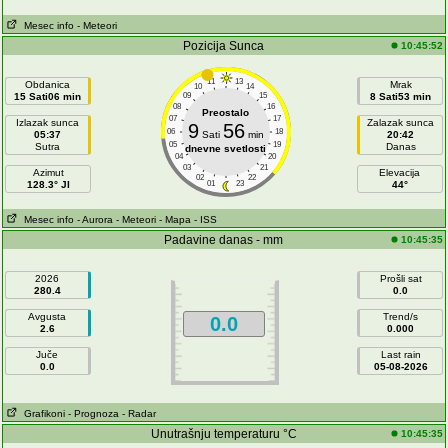
Mesec info
- Meteori
Pozicija Sunca
10:45:52
11
13
Obdanica
Mrak
10
14
15 Sati06 min
09
15
8 Sati53 min
08
16
Preostalo
07
17
Izlazak sunca
Zalazak sunca
9
56
06
18
05:37
Sati
min
20:42
05
19
Sutra
Danas
dnevne svetlosti
04
20
03
21
Azimut
Elevacija
02
22
128.3° JI
01
23
44°
Mesec info
- Aurora
- Meteori
- Mapa
- ISS
Padavine danas - mm
10:45:35
2026
Prošli sat
280.4
0.0
Avgusta
Trend/s
0.0
2.6
0.000
Juče
Last rain
0.0
05-08-2026
Grafikoni
- Prognoza
- Radar
Unutrašnju temperaturu °C
10:45:35