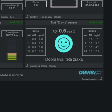
Jučer
Last rain
Kut elevacije
0.0
05-08-2026
19.6°
- mapa
- ISS
Grafovi
- Prognoza
- Radar
s
Naš "Davis" senzor
07:55:05
07:30:00
0.6
pm10
pm2.5
AQI:
eea
Osvjetljenje
26072 Lux
sati
AQI
sati
AQI
3
3
ug/m
ug/m
0.3
6.8
0.6
6
1
0.3
6.5
1
0.5
5.5
3
0.3
5.8
3
0.5
4.8
24
0.2
3.5
24
0.3
2.9
Dobra kvaliteta zraka
Kvaliteta zraka
- mapa
sobe ili imovinu.
Zasluge, kontakt i . . .