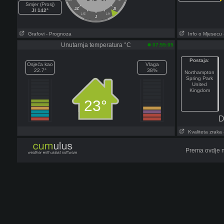
Smjer (Prosj)
JZ
JI
JI 142°
JJZ
JJI
J
Grafovi
- Prognoza
Info o Mjesecu
Unutarnja temperatura °C
07:55:05
Postaja
:
Osjeća kao
Vlaga
22.7°
38%
Northampton
Spring Park
United
Kingdom
23°
D
Kvaliteta zraka
Prema ovdje n