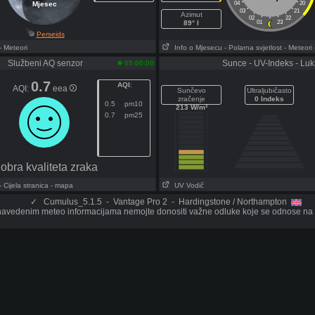
Mjesec
04
20
03
21
Azimut
02
22
89° I
01
23
Perseids
- Meteori
Info o Mjesecu
- Polarna svjetlost
- Meteori
Službeni AQ senzor
Sunce - UV-Indeks - Luk
05:00:00
0.7
AQI
:
AQI:
eea
Sunčevo
Ultraljubičasto
zračenje
0 Indeks
0.5
pm10
213 W/m²
0.7
pm25
obra kvaliteta zraka
- Cijela stranica
- mapa
UV Vodič
✓
Cumulus_5.1.5 - Vantage Pro 2 - Hardingstone / Northampton
avedenim meteo informacijama nemojte donositi važne odluke koje se odnose na o