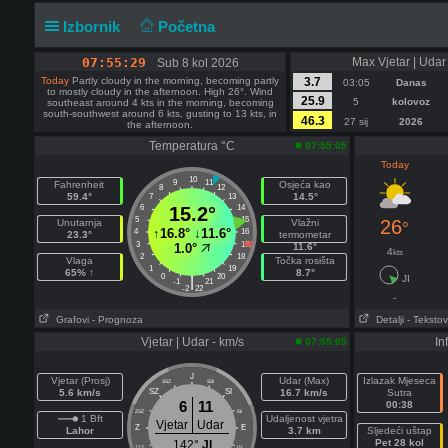
Izbornik
Početna
07:55:29
Max Vjetar | Udar
Sub 8 kol 2026
Today
Partly cloudy in the morning, becoming partly
3.7
03:05
Danas
to mostly cloudy in the afternoon. High 26°. Wind
25.9
5
kolovoz
southeast around 4 kts in the morning, becoming
south-southwest around 6 kts, gusting to 13 kts, in
46.3
27 sij
2026
the afternoon.
Temperatura °C
07:55:05
Today
10
9
11
Fahrenheit
Osjeća kao
8
12
59.4°
14.5°
7
13
6
15.2°
14
5
15
26
Unutarnja
Vlažni
°
↑
16.8°
↓
11.6°
4
16
23.3°
termometar
3
17
1.0°
11.6°
4
kts
2
18
Vlaga
Točka rosišta
1
19
65% ↑
8.7°
0
20
|
JI
-1
21
-2
22
-
Grafovi
- Prognoza
Detalji
- Tekstov
Vjetar | Udar - km/s
In
07:55:05
J
Vjetar (Prosj)
Udar (Max)
Izlazak Mjeseca
SSZ
SSI
5.6 km/s
SZ
SI
16.7 km/s
Sutra
6
11
00:38
ZSZ
ISI
1 Bft
Udaljenost vjetra
Vjetar
Udar
Z
E
Lahor
3.7 km
Sljedeći uštap
Pet 28 kol
142°
JI
ZJZ
IJI