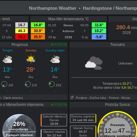
Northampton Weather • Hardingstone / Northamp
 - km/s
Max-Min temperatura °C
Go
16.7
16.8°
11.6°
07:04
01:05
Danas
06:05
280.4
mm
46.3
30.9°
10.2°
5
3
kolovoz
7
2026
70.3
35.5°
-5.8°
12 ožu
26 lip
2026
6 sij
Prognoza
Trenutno
07:00:00
Tonight
Sunday
Sunday night
Unknown
13
28
14
°
°
°
4
3
6
kts
kts
kts
Temperatura
15.2
°C
JJZ
ZJZ
ZSZ
Brzina vjetra-Udar
5.6-16.7
k
-
-
-
i
- Cijela stranica
Povijest
- Zračna luka
- Potresi
- Munja
fo o Mjesečevim mijenama
Pozicija Sunca
07:55:24
11
13
Zalazak Mjeseca
Dnevna svjetlost
10
14
Danas
15 sati 06 min
09
15
26%
08
16
18:06
Preostalo
07
17
Izlazak Sunca
12
47
osvjetljenja
06
18
Sljedeći mlađak
05:37
sati
min
Padajući izbočeni
05
19
Sri 12 kol
Sutra
dnevne svjetlosti