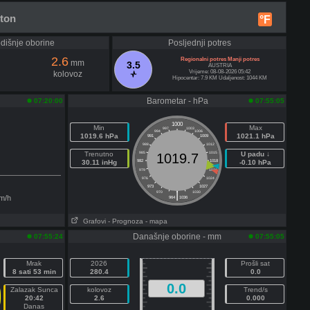
ton
°F
dišnje oborine
Posljednji potres
2.6
Regionalni potres Manji potres
mm
3.5
AUSTRIA
Vrijeme: 08-08-2026 05:42
kolovoz
Hipocentar: 7.9 KM Udaljenost: 1044 KM
Barometar - hPa
07:20:00
07:55:05
1000
Min
Max
997
1003
994
1006
1019.6 hPa
1021.1 hPa
991
1009
988
1012
Trenutno
985
1015
U padu ↓
1019.7
30.11 inHg
982
1018
-0.10 hPa
979
1021
976
1024
973
1027
|
970
1030
m/h
964
1036
Grafovi
- Prognoza
- mapa
Današnje oborine - mm
07:55:24
07:55:05
Mrak
2026
Prošli sat
8 sati 53 min
280.4
0.0
0.0
Zalazak Sunca
kolovoz
Trend/s
20:42
2.6
0.000
Danas