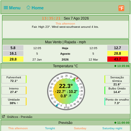
Menu
Home
°F
13:35:21
Sex 7 Ago 2026
This afternoon
Fair. High 23°. Wind west-southwest around 4 kts.
Max Vento | Rajada - mph
5.8
12.7
12:05
Hoje
12:05
16.1
28.8
5
Agosto
5
28.8
43.7
27 Jan
2026
12 Mar
Temperatura °C
13:35:06
20
19
21
Fahrenheit
Sensação
18
22
72.1°
térmica
17
23
16
22.3°
24
21.6°
15
25
Interno
Bulbo Úmido
↑
22.7°
↓
10.2°
14
26
27.4°
14.4°
13
27
0.8°
12
28
Umidade
Ponto de orvalho
11
29
38% ↑
7.3°
10
30
|
9
31
8
32
Gráficos
- Previsão
Previsão
11:00:00
This afternoon
Tonight
Saturday
Saturday night