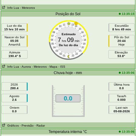
Info Lua
- Meteoros
Posição do Sol
13:35:15
11
13
Luz do dia
Escuridão
10
14
15 hrs 10 min
09
15
8 hrs 49 min
08
16
Estimado
07
17
Nascer do Sol
Pôr do Sol
7
09
06
18
05:35
hrs
min
20:44
05
19
Amanhã
Hoje
Da luz do dia
04
20
03
21
Azimute
Elevação
02
22
190.4° S
01
23
53.8°
Info Lua
- Aurora
- Meteoros
- Mapa
- ISS
Chuva hoje - mm
13:35:06
2026
Última hora
280.4
0.0
Agosto
Taxa/h
0.0
2.6
0.000
Ontem
Last rain
0.0
05-08-2026
Gráficos
- Previsão
- Radar
Temperatura interna °C
13:35:06