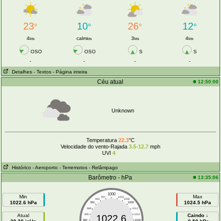
23
10
26
12
°
°
°
°
4
calm
3
4
kts
kts
kts
kts
OSO
OSO
S
S
-
-
-
-
Detalhes
- Textos
- Página inteira
Céu atual
12:50:00
Unknown
Temperatura
22.3
°C
Velocidade do vento-Rajada
3.5-12.7
mph
UVI
4
Histórico
- Aeroporto
- Terremotos
- Relâmpago
Barômetro - hPa
13:35:06
1000
Min
Max
997
1003
994
1006
1022.6 hPa
1024.5 hPa
991
1009
988
1012
Atual
985
1015
Caindo ↓
1022.6
982
1018