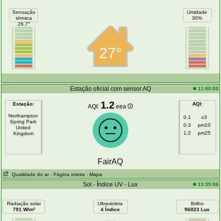
Sensação
Umidade
térmica
30%
26.7°
27°
Estação oficial com sensor AQ
11:00:00
1.2
Estação
:
AQI
:
AQI:
eea
Northampton
0.1
o3
Spring Park
0.3
pm10
United
1.2
pm25
Kingdom
FairAQ
Qualidade do ar
- Página inteira
- Mapa
Sol - Índice UV - Lux
13:35:06
Radiação solar
Ultravioleta
Brilho
791 W/m²
4 Índice
96823 Lux