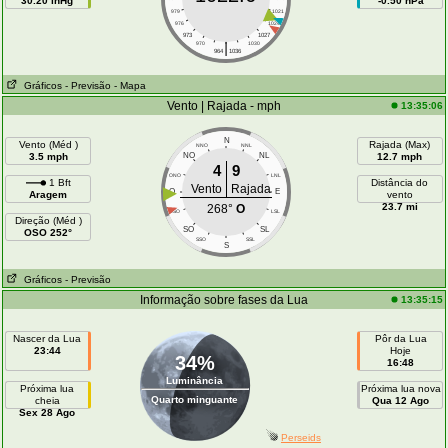
30.20 inHg
-0.50 hPa
979
1021
976
1024
973
1027
|
970
1030
964
1036
Gráficos
- Previsão
- Mapa
Vento | Rajada - mph
13:35:06
N
Vento (Méd )
Rajada (Max)
NNO
NNL
3.5 mph
NO
NL
12.7 mph
4
9
ONO
LNL
1 Bft
Distância do
Vento
Rajada
O
E
Aragem
vento
23.7 mi
268°
O
OSO
LSL
Direção (Méd )
SO
SL
OSO 252°
SSO
SSL
S
Gráficos
- Previsão
Informação sobre fases da Lua
13:35:15
Nascer da Lua
Pôr da Lua
23:44
Hoje
34%
16:48
Luminância
Próxima lua
Próxima lua nova
Quarto minguante
cheia
Qua 12 Ago
Sex 28 Ago
Perseids