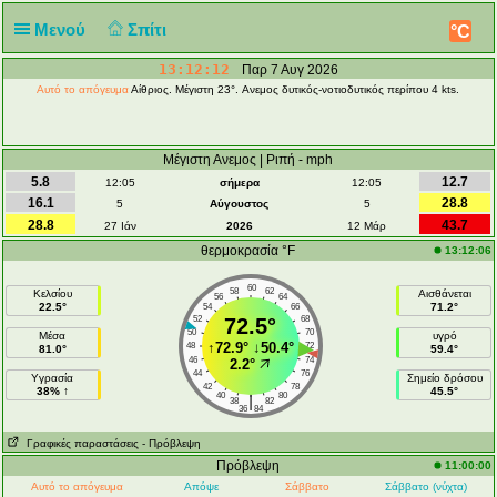
Μενού
Σπίτι
°C
13:12:12
Παρ 7 Αυγ 2026
Αυτό το απόγευμα
Αίθριος. Μέγιστη 23°. Aνεμος δυτικός-νοτιοδυτικός περίπου 4 kts.
Μέγιστη Ανεμος | Ριπή - mph
5.8
12.7
12:05
σήμερα
12:05
16.1
28.8
5
Αύγουστος
5
28.8
43.7
27 Ιάν
2026
12 Μάρ
θερμοκρασία °F
13:12:06
60
58
62
Κελσίου
Αισθάνεται
56
64
22.5°
71.2°
54
66
52
72.5°
68
50
70
Μέσα
υγρό
↑
72.9°
↓
50.4°
48
72
81.0°
59.4°
46
74
2.2°
44
76
Υγρασία
Σημείο δρόσου
42
78
38% ↑
45.5°
40
80
|
38
82
36
84
Γραφικές παραστάσεις
- Πρόβλεψη
Πρόβλεψη
11:00:00
Αυτό το απόγευμα
Απόψε
Σάββατο
Σάββατο (νύχτα)