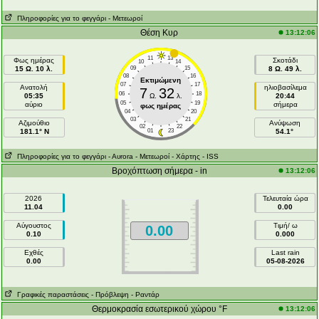
Πληροφορίες για το φεγγάρι
- Μετεωροί
Θέση Κυρ
13:12:06
11
13
Φως ημέρας
Σκοτάδι
10
14
15 Ω. 10 λ.
09
15
8 Ω. 49 λ.
08
16
Εκτιμώμενη
07
17
Ανατολή
ηλιοβασίλεμα
7
32
06
18
05:35
Ω.
λ.
20:44
05
19
αύριο
σήμερα
φως ημέρας
04
20
03
21
Aζιμούθιο
Ανύψωση
02
22
181.1° N
01
23
54.1°
Πληροφορίες για το φεγγάρι
- Αυrora
- Μετεωροί
- Χάρτης
- ISS
Βροχόπτωση σήμερα - in
13:12:06
2026
Τελευταία ώρα
11.04
0.00
Αύγουστος
Τιμή/ ω
0.00
0.10
0.000
Εχθές
Last rain
0.00
05-08-2026
Γραφικές παραστάσεις
- Πρόβλεψη
- Ραντάρ
Θερμοκρασία εσωτερικού χώρου °F
13:12:06