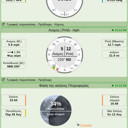
1022.7 hPa
-0.010 inHg
28.0
31.0
|
27.5
31.5
Γραφικές παραστάσεις
- Πρόβλεψη
- Χάρτης
Ανεμος | Ριπή - mph
13:12:06
V
Ανεμος (Μ.)
Ριπή (Μέγιστη)
VVD
VVA
5.8 mph
VD
VA
12.7 mph
5
12
DVD
AVA
1 Bft
ανέμου
Ανεμος
Ριπή
D
E
Φως αέρα
21.9 mi
220°
ND
DND
ANA
Κατεύθυνση (Μ.)
ND
NA
NND 206°
NND
NNA
N
Γραφικές παραστάσεις
- Πρόβλεψη
Φάση της σελήνης Πληροφορίες
13:12:06
Σελήνη
Σελήνη
23:44
σήμερα
34%
16:48
Φωτεινότητα
Πανσέληνος
Νέα Σελήνη
Τρίτο τέταρτο
Παρ 28 Αυγ
Τετ 12 Αυγ
Perseids