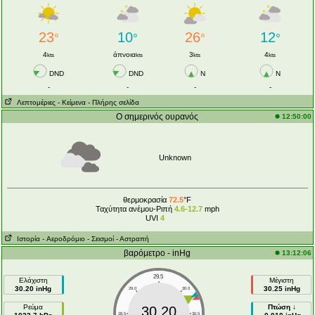
23
10
26
12
°
°
°
°
4
άπνοια
3
4
kts
kts
kts
kts
DND
DND
N
N
-
-
-
-
Λεπτομέριες
- Κείμενα
- Πλήρης σελίδα
Ο σημερινός ουρανός
12:50:00
Unknown
θερμοκρασία
72.5
°F
Ταχύτητα ανέμου-Ριπή
4.6-12.7
mph
UVI
4
Ιστορία
- Aεροδρόμιο
- Σεισμοί
- Αστραπή
βαρόμετρο - inHg
13:12:06
29.5
Ελάχιστη
Μέγιστη
30.20 inHg
30.25 inHg
29.0
30.0
Ρεύμα
Πτώση ↓
30.20
28.5
30.5