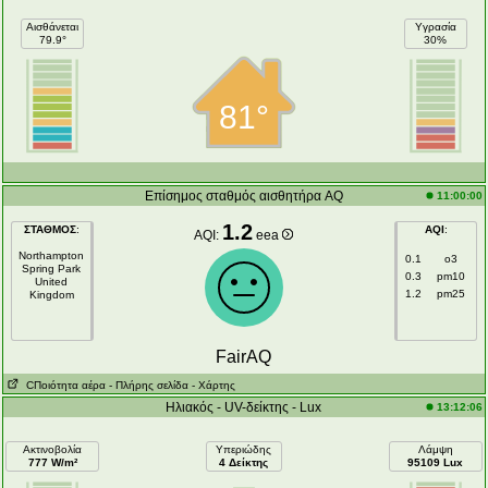
Αισθάνεται
Υγρασία
79.9°
30%
81°
Επίσημος σταθμός αισθητήρα AQ
11:00:00
1.2
ΣΤΑΘΜΟΣ
:
AQI
:
AQI:
eea
Northampton
0.1
o3
Spring Park
0.3
pm10
United
1.2
pm25
Kingdom
FairAQ
CΠοιότητα αέρα
- Πλήρης σελίδα
- Χάρτης
Ηλιακός - UV-δείκτης - Lux
13:12:06
Ακτινοβολία
Υπεριώδης
Λάμψη
777 W/m²
4 Δείκτης
95109 Lux