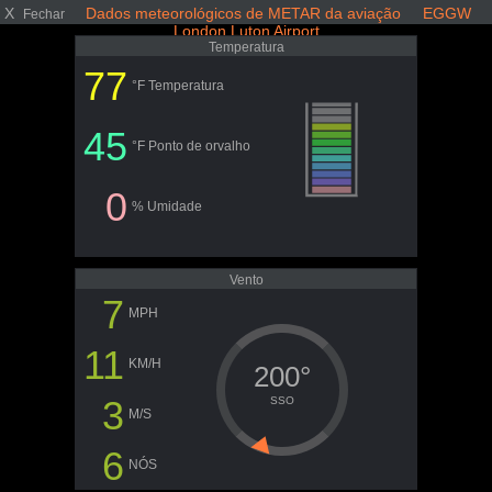
X
Dados meteorológicos de METAR da aviação EGGW
Fechar
London Luton Airport
Temperatura
77
°F Temperatura
45
°F Ponto de orvalho
0
% Umidade
Vento
7
MPH
11
KM/H
200°
3
SSO
M/S
6
NÓS