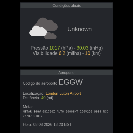
Condições atuais
Unknown
Pressão
1017
(hPa) -
30.03
(inHg)
Visibilidade
6.2
(milha) -
10
(km)
Aeroporto
EGGW
Código do aeroporto
Localização:
London Luton Airport
Distância:
40
(mi)
Metar:
METAR EGGW 081720Z AUTO 20006KT 150V250 9999 NCD
25/07 Q1017
Hora: 08-08-2026 18:20 BST