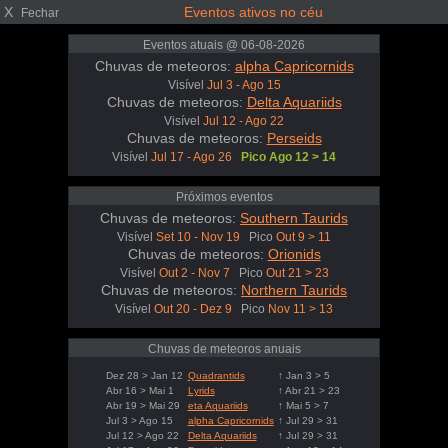
X
Eventos ativos no céu
Fechar
Eventos atuais @ 06-08-2026
Chuvas de meteoros:
alpha Capricornids
Visível
Jul 3 - Ago 15
Chuvas de meteoros:
Delta Aquariids
Visível
Jul 12 - Ago 22
Chuvas de meteoros:
Perseids
Visível
Jul 17 - Ago 26
Pico Ago 12 > 14
Próximos eventos
Chuvas de meteoros:
Southern Taurids
Visível
Set 10 - Nov 19
Pico
Out 9 > 11
Chuvas de meteoros:
Orionids
Visível
Out 2 - Nov 7
Pico
Out 21 > 23
Chuvas de meteoros:
Northern Taurids
Visível
Out 20 - Dez 9
Pico
Nov 11 > 13
Chuvas de meteoros anuais
Dez 28 > Jan 12
Quadrantids
↑ Jan 3 > 5
Abr 16 > Mai 1
Lyrids
↑ Abr 21 > 23
Abr 19 > Mai 29
eta Aquariids
↑ Mai 5 > 7
Jul 3 > Ago 15
alpha Capricornids
↑ Jul 29 > 31
Jul 12 > Ago 22
Delta Aquariids
↑ Jul 29 > 31