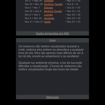
Jul 17 > Ago 26
Perseids
↑ Ago 12 > 14
Set 10 > Nov 19
Southern Taurids
↑ Out 9 > 11
Out 2 > Nov 7
Orionids
↑ Out 21 > 23
Out 20 > Dez 9
Northern Taurids
↑ Nov 11 > 13
Nov 6 > Dez 1
Leonids
↑ Nov 16 > 18
Dez 4 > Dez 18
Geminids
↑ Dez 13 > 15
Dez 17 > Dez 27
Ursids
↑ Dez 21 > 23
Dados fornecidos por IMO
Guia
Os meteoros são melhor visualizados durante a
noite, embora eles entrem na atmosfera a qualquer
hora do dia. Eles são apenas mais difíceis de ver à
luz do dia, exceto ao amanhecer e ao anoitecer.
Qualquer luz ambiente próxima, a luz da lua pode
dificultar a visualização. Chuvas de meteoros são
melhor visualizadas longe das luzes da cidade.
Wikipedia